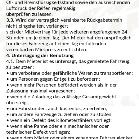
Öl- und Bremsflüssigkeitsstand sowie den ausreichenden
Luftdruck der Reifen regelmäßig
überprüfen zu lassen.
3.3. Wird der vertraglich vereinbarte Rückgabetermin
nicht eingehalten, verlängert
sich der Mietvertrag für jede weiteren angefangenen 24
Stunden um je einen Tag. Der Mieter hat den ursprünglich
für dieses Fahrzeug auf einen Tag entfallenden
vereinbarten Mietpreis zu entrichten.
4. Untersagung der Benutzung
4.1. Dem Mieter ist es untersagt, das gemietete Fahrzeug
zu benutzen:
• um verbotene oder gefährliche Waren zu transportieren;
• um Personen gegen Entgelt zu befördern;
• wenn mehr Personen befördert werden als in der
Zulassung maximal vorgesehen;
• wenn die Zuladung das zulässige Gesamtgewicht
übersteigt;
• um Fahrstunden, auch kostenlos, zu erteilen;
• um andere Fahrzeuge zu ziehen oder zu stoßen;
• wenn ein Defekt des Kilometerzählers vorliegt;
• wenn eine Panne oder ein mechanischer oder
technischer Defekt vorliegen;
• wenn dem Mieter oder einem genannten Fahrzeuglenker